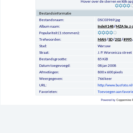
Hover over de sterren en klik op
Bestandsinformatie
Bestandsnaam:
DSC03969.jpg
Album naam:
IndeX148
/
MZA Sp. z 
Populariteit (1 stemmen):
Trefwoorden:
MAN
/
SD
/
202
/
#995
Stad:
Warsaw
Straat:
J. P. Woronicza street
Bestandsgrootte:
85 KiB
Datum toegevoegd:
08 jan 2008
Afmetingen:
800 x 600 pixels
Weergegeven:
766 keer
URL:
http://www.busfoto.nl
Favorieten:
Toevoegen aan favori
Powered by
Coppermine P