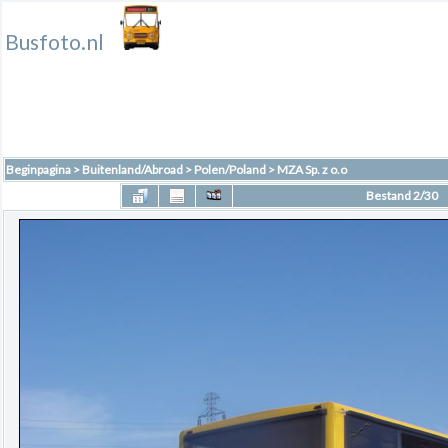
Busfoto.nl
Beginpagina
>
Buitenland/Abroad
>
Polen/Poland
>
MZA Sp. z o.o
Bestand 2/30