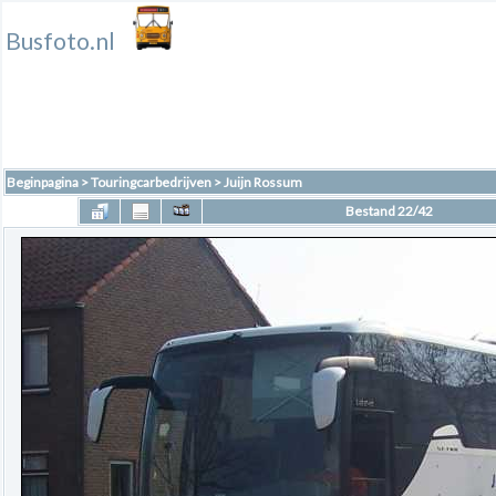
Busfoto.nl
Beginpagina
>
Touringcarbedrijven
>
Juijn Rossum
Bestand 22/42