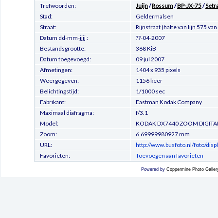
Trefwoorden:
Juijn
/
Rossum
/
BP-JX-75
/
Setr
Stad:
Geldermalsen
Straat:
Rijnstraat (halte van lijn 575 van
Datum dd-mm-jjjj :
??-04-2007
Bestandsgrootte:
368 KiB
Datum toegevoegd:
09 jul 2007
Afmetingen:
1404 x 935 pixels
Weergegeven:
1156 keer
Belichtingstijd:
1/1000 sec
Fabrikant:
Eastman Kodak Company
Maximaal diafragma:
f/3.1
Model:
KODAK DX7440 ZOOM DIGITA
Zoom:
6.69999980927 mm
URL:
http://www.busfoto.nl/foto/di
Favorieten:
Toevoegen aan favorieten
Powered by
Coppermine Photo Galler