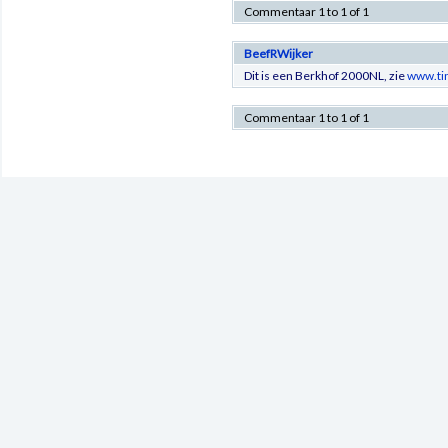
Commentaar 1 to 1 of 1
BeefRWijker
Dit is een Berkhof 2000NL, zie
www.ti
Commentaar 1 to 1 of 1