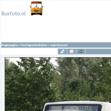
Busfoto.nl
Beginpagina
>
Touringcarbedrijven
>
Juijn Rossum