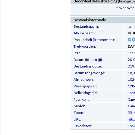
Beoordeel deze afbeelding
(huidige b
Hover over 
Bestandsinformatie
Bestandsnaam:
jui
Album naam:
Busf
Populariteit (5 stemmen):
Trefwoorden:
DAF
Stad:
Lee
Datum dd-mm-jjjj :
20-
Bestandsgrootte:
219 
Datum toegevoegd:
18 j
Afmetingen:
1024
Weergegeven:
128
Belichtingstijd:
1/25
Fabrikant:
Can
Model:
Can
Zoom:
55 
URL:
http
Favorieten:
Toev