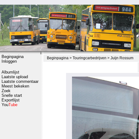
Beginpagina
Beginpagina
>
Touringcarbedrijven
>
Juijn Rossum
Inloggen
Albumlijst
Laatste upload
Laatste commentaar
Meest bekeken
Zoek
Snelle start
Exportlijst
You
Tube