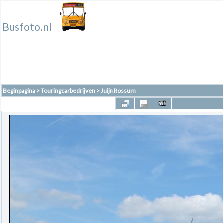
Busfoto.nl
Beginpagina
>
Touringcarbedrijven
>
Juijn Rossum