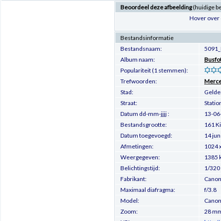
Beoordeel deze afbeelding
(huidige b
Hover over 
Bestandsinformatie
Bestandsnaam:
5091_
Album naam:
Busfo
Populariteit (1 stemmen):
Trefwoorden:
Merce
Stad:
Gelde
Straat:
Statio
Datum dd-mm-jjjj :
13-06
Bestandsgrootte:
161 K
Datum toegevoegd:
14 ju
Afmetingen:
1024 x
Weergegeven:
1385 
Belichtingstijd:
1/320
Fabrikant:
Cano
Maximaal diafragma:
f/3.8
Model:
Canon
Zoom:
28 m