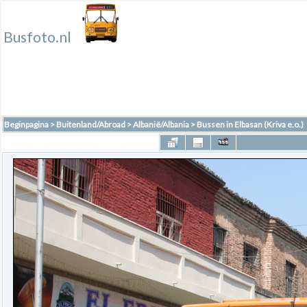
Busfoto.nl
Beginpagina
>
Buitenland/Abroad
>
Albanië/Albania
>
Bussen in Elbasan (Kriva e.o.)