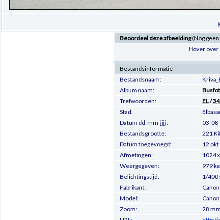
Beoordeel deze afbeelding
(Nog geen
Hover over 
Bestandsinformatie
Bestandsnaam:
Kriva_
Album naam:
Busfot
Trefwoorden:
EL
/
34
Stad:
Elbasa
Datum dd-mm-jjjj :
03-08
Bestandsgrootte:
221 Ki
Datum toegevoegd:
12 okt
Afmetingen:
1024 x
Weergegeven:
979 ke
Belichtingstijd:
1/400 
Fabrikant:
Canon
Model:
Canon
Zoom:
28 m
URL:
http:/