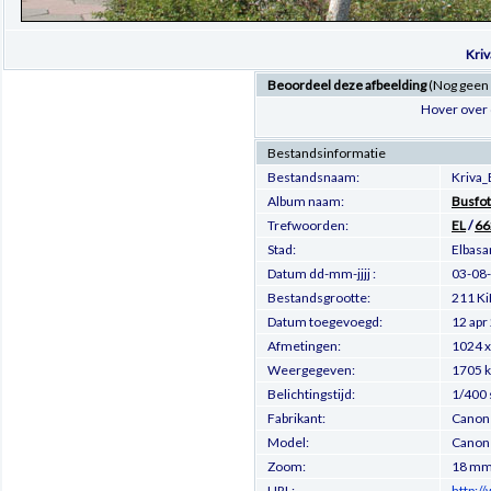
Kriv
Beoordeel deze afbeelding
(Nog geen
Hover over 
Bestandsinformatie
Bestandsnaam:
Kriva_
Album naam:
Busfot
Trefwoorden:
EL
/
66
Stad:
Elbasa
Datum dd-mm-jjjj :
03-08
Bestandsgrootte:
211 Ki
Datum toegevoegd:
12 apr
Afmetingen:
1024 x
Weergegeven:
1705 
Belichtingstijd:
1/400 
Fabrikant:
Canon
Model:
Canon
Zoom:
18 m
URL:
http:/