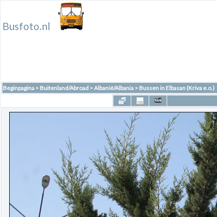
Busfoto.nl
Beginpagina
>
Buitenland/Abroad
>
Albanië/Albania
>
Bussen in Elbasan (Kriva e.o.)