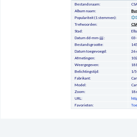
Bestandsnaam:
CSA
Album naam:
Bus
Populariteit (1 stemmen):
Trefwoorden:
CS
Stad:
Elb
Datum dd-mm-jjjj :
03
Bestandsgrootte:
145
Datum toegevoegd:
26 
Afmetingen:
102
Weergegeven:
181
Belichtingstijd:
1/5
Fabrikant:
Ca
Model:
Can
Zoom:
18
URL:
htt
Favorieten:
Toe