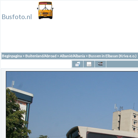
Busfoto.nl
Beginpagina
>
Buitenland/Abroad
>
Albanië/Albania
>
Bussen in Elbasan (Kriva e.o.)