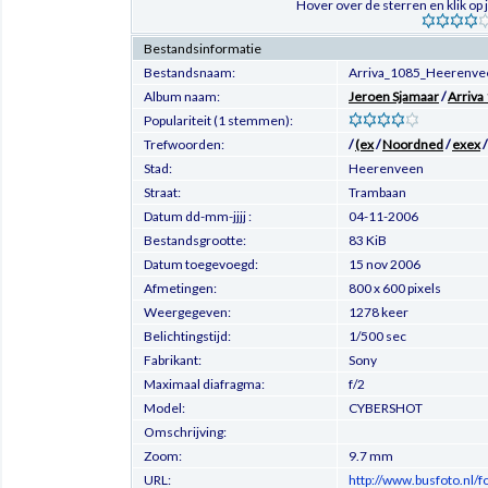
Hover over de sterren en klik op
Bestandsinformatie
Bestandsnaam:
Arriva_1085_Heerenv
Album naam:
Jeroen Sjamaar
/
Arriva
Populariteit (1 stemmen):
Trefwoorden:
/
(ex
/
Noordned
/
exex
Stad:
Heerenveen
Straat:
Trambaan
Datum dd-mm-jjjj :
04-11-2006
Bestandsgrootte:
83 KiB
Datum toegevoegd:
15 nov 2006
Afmetingen:
800 x 600 pixels
Weergegeven:
1278 keer
Belichtingstijd:
1/500 sec
Fabrikant:
Sony
Maximaal diafragma:
f/2
Model:
CYBERSHOT
Omschrijving:
Zoom:
9.7 mm
URL:
http://www.busfoto.nl/