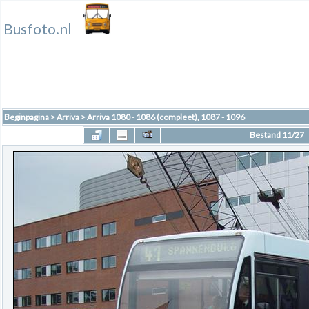
Busfoto.nl
Beginpagina
>
Arriva
>
Arriva 1080 - 1086 (compleet), 1087 - 1096
Bestand 11/27