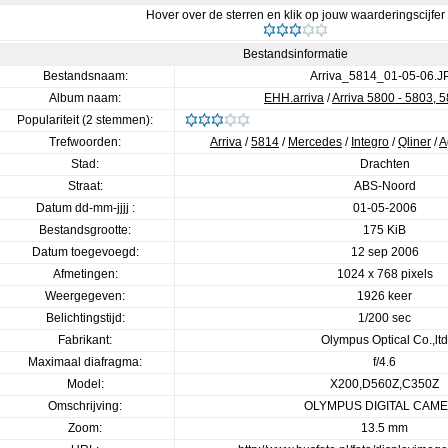
Hover over de sterren en klik op jouw waarderingscijfer
Bestandsinformatie
Bestandsnaam:
Arriva_5814_01-05-06.J
Album naam:
EHH.arriva
/
Arriva 5800 - 5803, 
Populariteit (2 stemmen):
Trefwoorden:
Arriva
/
5814
/
Mercedes
/
Integro
/
Qliner
/
A
Stad:
Drachten
Straat:
ABS-Noord
Datum dd-mm-jjjj :
01-05-2006
Bestandsgrootte:
175 KiB
Datum toegevoegd:
12 sep 2006
Afmetingen:
1024 x 768 pixels
Weergegeven:
1926 keer
Belichtingstijd:
1/200 sec
Fabrikant:
Olympus Optical Co.,ltd
Maximaal diafragma:
f/4.6
Model:
X200,D560Z,C350Z
Omschrijving:
OLYMPUS DIGITAL CAM
Zoom:
13.5 mm