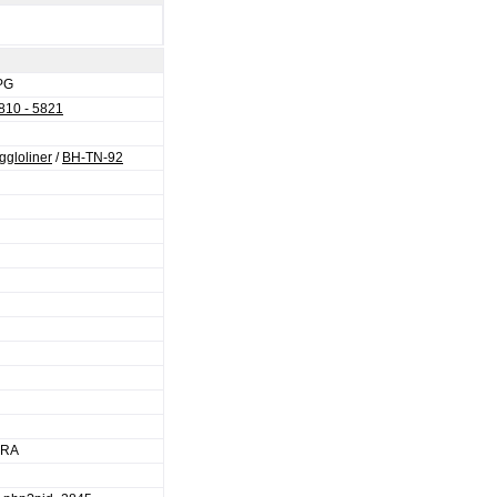
PG
5810 - 5821
ggloliner
/
BH-TN-92
ERA