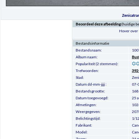
Zenicatra
Beoordeel deze afbeelding
(huidige b
Hover over 
Bestandsinformatie
Bestandsnaam:
100
Album naam:
Bus
Populariteit (2 stemmen):
Trefwoorden:
392
Stad:
Zen
Datum dd-mm-jjjj :
07-
Bestandsgrootte:
168
Datum toegevoegd:
25 
Afmetingen:
1024
Weergegeven:
207
Belichtingstijd:
1/1
Fabrikant:
Can
Model:
Can
Zoom:
21 