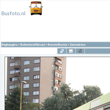
Busfoto.nl
Beginpagina
>
Buitenland/Abroad
>
Bosnie/Bosnia
>
Zenicatrans