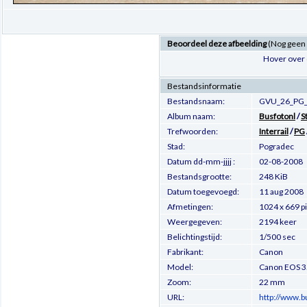
Beoordeel deze afbeelding
(Nog geen
Hover over 
Bestandsinformatie
Bestandsnaam:
GVU_26_PG_
Album naam:
Busfotonl
/
S
Trefwoorden:
Interrail
/
PG
Stad:
Pogradec
Datum dd-mm-jjjj :
02-08-2008
Bestandsgrootte:
248 KiB
Datum toegevoegd:
11 aug 2008
Afmetingen:
1024 x 669 p
Weergegeven:
2194 keer
Belichtingstijd:
1/500 sec
Fabrikant:
Canon
Model:
Canon EOS 3
Zoom:
22 mm
URL:
http://www.b