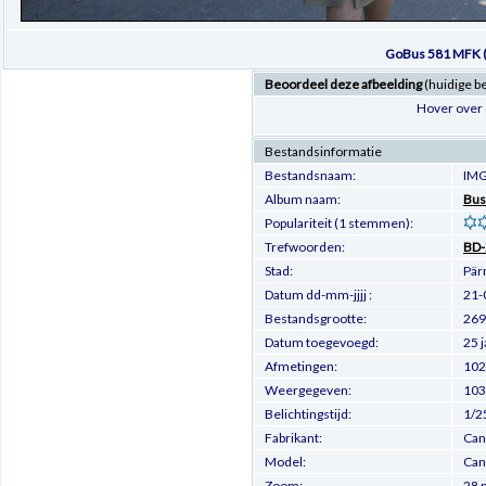
GoBus 581 MFK (
Beoordeel deze afbeelding
(huidige b
Hover over 
Bestandsinformatie
Bestandsnaam:
IMG
Album naam:
Bus
Populariteit (1 stemmen):
Trefwoorden:
BD-
Stad:
Pär
Datum dd-mm-jjjj :
21-
Bestandsgrootte:
269
Datum toegevoegd:
25 
Afmetingen:
102
Weergegeven:
103
Belichtingstijd:
1/2
Fabrikant:
Can
Model:
Can
Zoom:
28