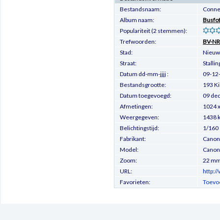
Bestandsnaam:
Conne
Album naam:
Busfo
Populariteit (2 stemmen):
Trefwoorden:
BV-NR
Stad:
Nieuw
Straat:
Stalli
Datum dd-mm-jjjj :
09-12
Bestandsgrootte:
193 K
Datum toegevoegd:
09 de
Afmetingen:
1024 x
Weergegeven:
1438 
Belichtingstijd:
1/160
Fabrikant:
Canon
Model:
Canon
Zoom:
22 m
URL:
http:/
Favorieten:
Toevoe