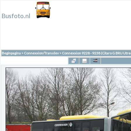
Busfoto.nl
Beginpagina
>
Connexxion/Transdev
>
Connexxion 9228 - 9238 (Citaro G BRU Utre