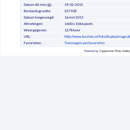
Datum dd-mm-jjjj :
19-02-2015
Bestandsgrootte:
337 KiB
Datum toegevoegd:
16 mrt 2015
Afmetingen:
1600 x 1066 pixels
Weergegeven:
1278 keer
URL:
http://www.busfoto.nl/foto/displayimage.
Favorieten:
Toevoegen aan favorieten
Powered by
Coppermine Photo Galler