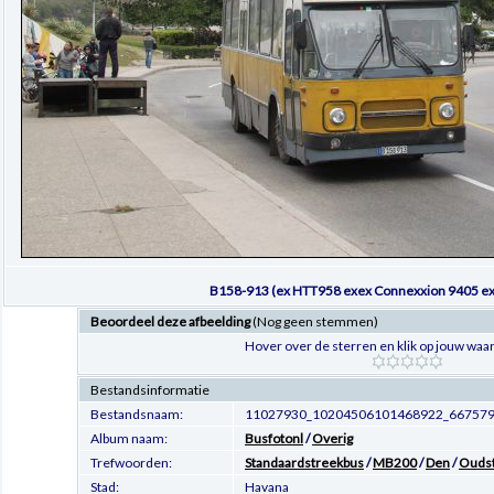
B158-913 (ex HTT958 exex Connexxion 9405 e
Beoordeel deze afbeelding
(Nog geen stemmen)
Hover over de sterren en klik op jouw waar
Bestandsinformatie
Bestandsnaam:
11027930_10204506101468922_667579
Album naam:
Busfotonl
/
Overig
Trefwoorden:
Standaardstreekbus
/
MB200
/
Den
/
Ouds
Stad:
Havana