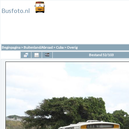
Busfoto.nl
Beginpagina
>
Buitenland/Abroad
>
Cuba
>
Overig
Bestand 52/103