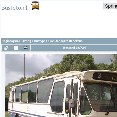
Busfoto.nl
Beginpagina
>
Overig
>
Bustypes
>
De Standaardstreekbus
Bestand 18/734