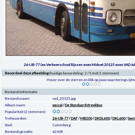
26-UB-77 (ex Verkeerschool Rijssen exex Midnet 20125 exex VAD 6
Beoordeel deze afbeelding
(huidige beoordeling : 2 / 5 met 2 stemmen)
Hover over de sterren en klik op jouw waarderingscijfe
Bestandsinformatie
Bestandsnaam:
vad_20125.jpg
Album naam:
pascal
/
De Standaardstreekbus
Populariteit (2 stemmen):
Trefwoorden:
26-UB-77
/
DAF
/
MB200
/
DKDL600
/
DKL600
/
Sem
Stad:
Culemborg
Bestandsgrootte:
62 KiB