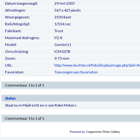
Datum toegevoegd:
29 mrt 2007
Afmetingen:
567 x 425 pixels
Weergegeven:
2330 keer
Belichtingstijd:
1/534 sec
Fabrikant:
Trust
Maximaal diafragma:
f/2.8
Model:
Gemini11
Omschrijving:
ICM107B
Zoom:
9.75 mm
URL:
http://www.busfoto.nl/foto/displayimage.php?pid=
Favorieten:
Toevoegen aan favorieten
Commentaar 1 to 1 of 1
Stefan
Staat nu in Mijdrecht en is van Roké Motors.
Commentaar 1 to 1 of 1
Powered by
Coppermine Photo Gallery