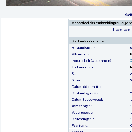
GVB
Beoordeel deze afbeelding
(huidige b
Hover over 
Bestandsinformatie
Bestandsnaam:
0
Album naam:
B
Populariteit (3 stemmen):
Trefwoorden:
M
Stad:
Straat:
S
Datum dd-mm-jjjj :
1
Bestandsgrootte:
2
Datum toegevoegd:
1
Afmetingen:
1
Weergegeven:
1
Belichtingstijd:
1
Fabrikant:
C
Model:
C