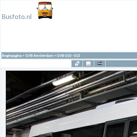
Busfoto.nl
Beginpagina
>
GVB Amsterdam
>
GVB 010 - 015