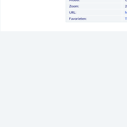
Zoom:
URL:
h
Favorieten:
T