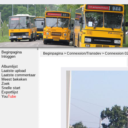
Beginpagina
Beginpagina
>
Connexxion/Transdev
>
Connexxion 021
Inloggen
Albumlijst
Laatste upload
Laatste commentaar
Meest bekeken
Zoek
Snelle start
Exportlijst
You
Tube