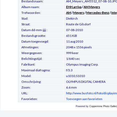
Bestandsnaam:
AM_Meyers_AM5512_07-08-10.JP
Album naam:
EHH.arriva
/
AM Meyers
Trefwoorden:
AM
/
Meyers
/
Mercedes-Benz
/
Int
Stad:
Diekirch
Straat:
Route de Gilsdorf
Datum dd-mm-jjjj :
07-08-2010
Bestandsgrootte:
651 KiB
Datum toegevoegd:
11 aug 2010
Afmetingen:
2048 x 1536 pixels
Weergegeven:
999 keer
Belichtingstijd:
1/640 sec
Fabrikant:
Olympus Imaging Corp.
Maximaal diafragma:
f/3.3
Model:
u1010,S1010
Omschrijving:
OLYMPUS DIGITAL CAMERA
Zoom:
6.6 mm
URL:
http://www.busfoto.nl/foto/display
Favorieten:
Toevoegen aan favorieten
Powered by
Coppermine Photo Galler