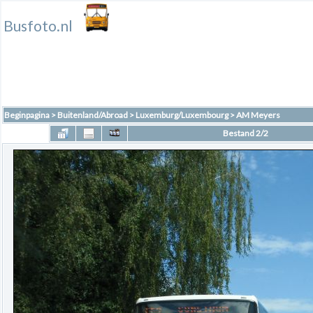
Busfoto.nl
Beginpagina
>
Buitenland/Abroad
>
Luxemburg/Luxembourg
>
AM Meyers
Bestand 2/2