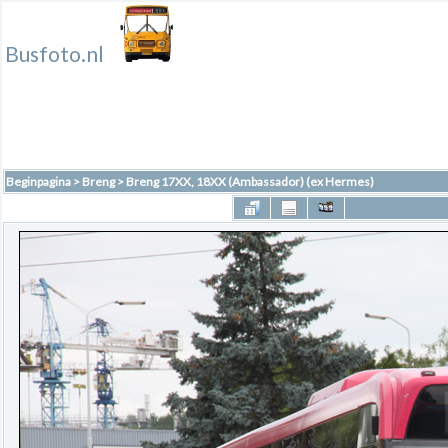
Busfoto.nl
Beginpagina
>
Breng
>
Breng 17XX, 18XX (Ambassador) (ex Hermes)