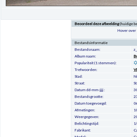
Beoordeel deze afbeelding
(huidige b
Hover over 
Bestandsinformatie
Bestandsnaam:
z
Album naam:
B
Populariteit (1 stemmen):
Trefwoorden:
V
Stad:
N
Straat:
St
Datum dd-mm-jjjj :
3
Bestandsgrootte:
2
Datum toegevoegd:
0
Afmetingen:
10
Weergegeven:
2
Belichtingstijd:
1
Fabrikant:
C
Model:
C