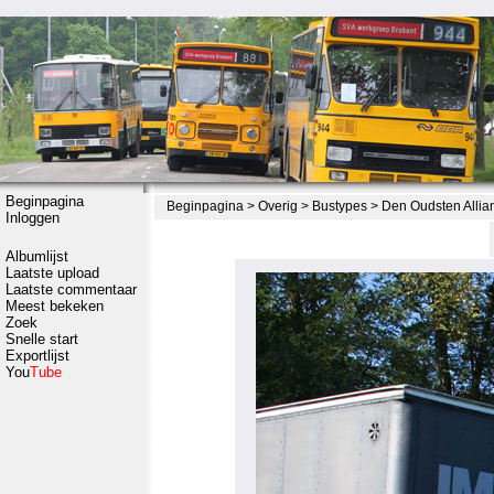
Beginpagina
Beginpagina
>
Overig
>
Bustypes
>
Den Oudsten Allia
Inloggen
Albumlijst
Laatste upload
Laatste commentaar
Meest bekeken
Zoek
Snelle start
Exportlijst
You
Tube