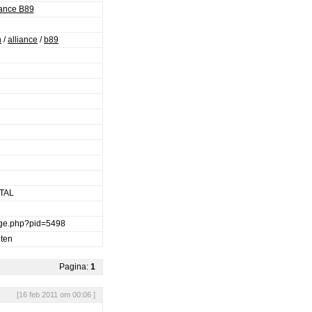
iance B89
n
/
alliance
/
b89
ITAL
mage.php?pid=5498
eten
Pagina:
1
[16 feb 2011 om 00:06 ]
.