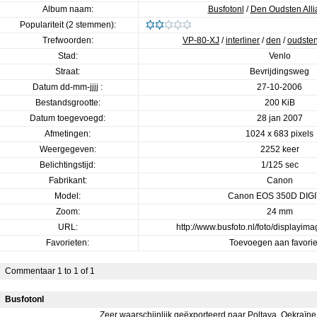
Album naam:
Busfotonl
/
Den Oudsten All
Populariteit (2 stemmen):
Trefwoorden:
VP-80-XJ
/
interliner
/
den
/
oudste
Stad:
Venlo
Straat:
Bevrijdingsweg
Datum dd-mm-jjjj :
27-10-2006
Bestandsgrootte:
200 KiB
Datum toegevoegd:
28 jan 2007
Afmetingen:
1024 x 683 pixels
Weergegeven:
2252 keer
Belichtingstijd:
1/125 sec
Fabrikant:
Canon
Model:
Canon EOS 350D DIG
Zoom:
24 mm
URL:
http://www.busfoto.nl/foto/displayi
Favorieten:
Toevoegen aan favori
Commentaar 1 to 1 of 1
Busfotonl
Zeer waarschijnlijk geëxporteerd naar Poltava, Oekraïne