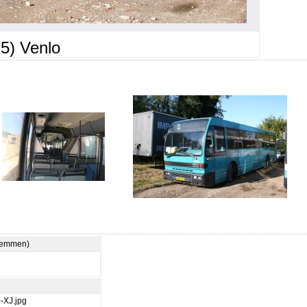
5) Venlo
stemmen)
-XJ.jpg