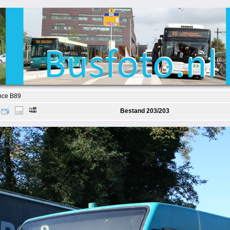
nce B89
Bestand 203/203