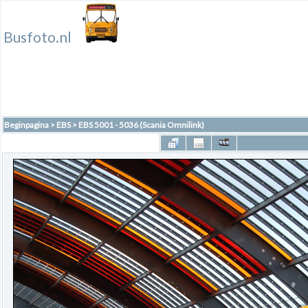
Busfoto.nl
Beginpagina
>
EBS
>
EBS 5001 - 5036 (Scania Omnilink)