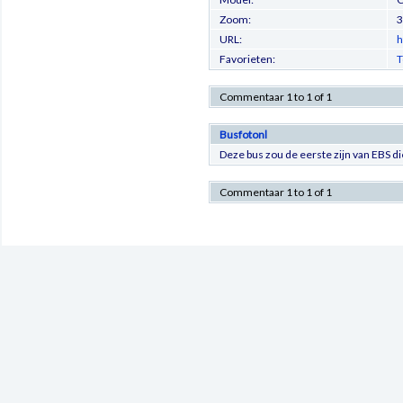
Zoom:
URL:
h
Favorieten:
T
Commentaar 1 to 1 of 1
Busfotonl
Deze bus zou de eerste zijn van EBS d
Commentaar 1 to 1 of 1