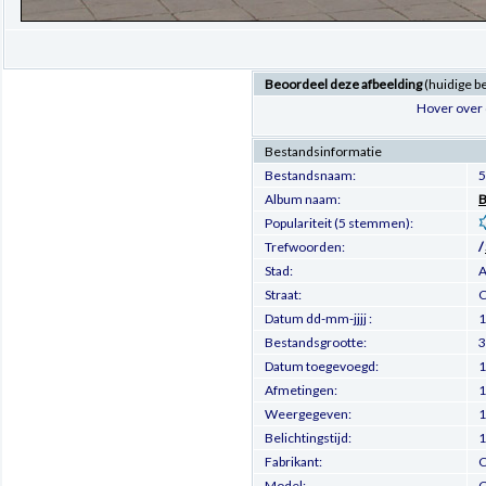
Beoordeel deze afbeelding
(huidige b
Hover over 
Bestandsinformatie
Bestandsnaam:
5
Album naam:
B
Populariteit (5 stemmen):
Trefwoorden:
/
Stad:
Straat:
C
Datum dd-mm-jjjj :
1
Bestandsgrootte:
3
Datum toegevoegd:
1
Afmetingen:
1
Weergegeven:
1
Belichtingstijd:
1
Fabrikant:
C
Model:
C