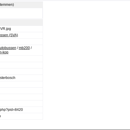
 stemmen)
VR.jpg
ussen (SVA)
Autobussen
/
mb200
/
m-kop
osterbosch
e.php?pid=8420
n