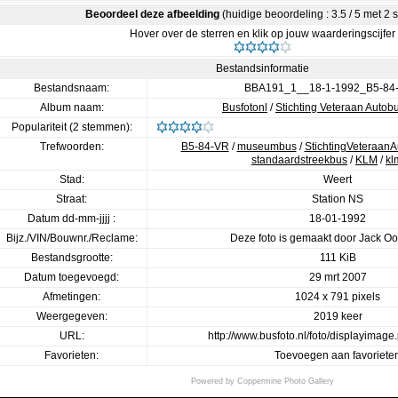
Beoordeel deze afbeelding
(huidige beoordeling : 3.5 / 5 met 2
Hover over de sterren en klik op jouw waarderingscijfer
Bestandsinformatie
Bestandsnaam:
BBA191_1__18-1-1992_B5-84-
Album naam:
Busfotonl
/
Stichting Veteraan Autob
Populariteit (2 stemmen):
Trefwoorden:
B5-84-VR
/
museumbus
/
StichtingVeteraan
standaardstreekbus
/
KLM
/
kl
Stad:
Weert
Straat:
Station NS
Datum dd-mm-jjjj :
18-01-1992
Bijz./VIN/Bouwnr./Reclame:
Deze foto is gemaakt door Jack O
Bestandsgrootte:
111 KiB
Datum toegevoegd:
29 mrt 2007
Afmetingen:
1024 x 791 pixels
Weergegeven:
2019 keer
URL:
http://www.busfoto.nl/foto/displayimag
Favorieten:
Toevoegen aan favoriete
Powered by
Coppermine Photo Gallery