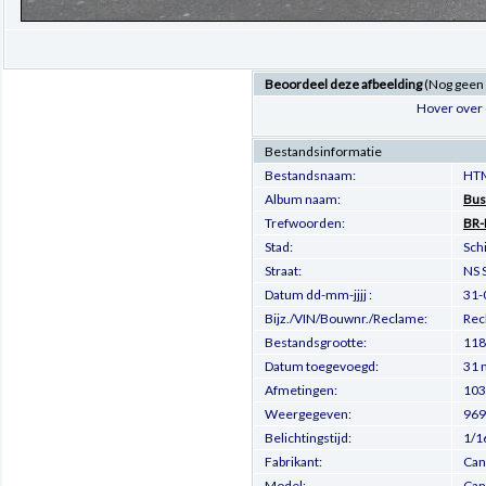
Beoordeel deze afbeelding
(Nog geen
Hover over 
Bestandsinformatie
Bestandsnaam:
HTM
Album naam:
Bus
Trefwoorden:
BR-
Stad:
Sch
Straat:
NS S
Datum dd-mm-jjjj :
31-
Bijz./VIN/Bouwnr./Reclame:
Rec
Bestandsgrootte:
118
Datum toegevoegd:
31 
Afmetingen:
103
Weergegeven:
969
Belichtingstijd:
1/1
Fabrikant:
Can
Model:
Can