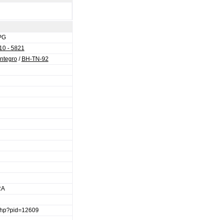
PG
10 - 5821
Integro
/
BH-TN-92
RA
.php?pid=12609