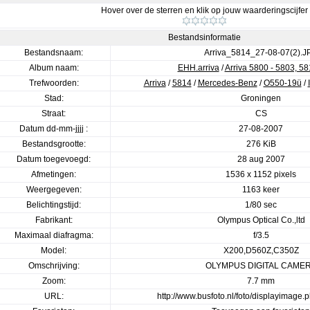
Hover over de sterren en klik op jouw waarderingscijfer
Bestandsinformatie
Bestandsnaam:
Arriva_5814_27-08-07(2).J
Album naam:
EHH.arriva
/
Arriva 5800 - 5803, 58
Trefwoorden:
Arriva
/
5814
/
Mercedes-Benz
/
O550-19ü
/
Stad:
Groningen
Straat:
CS
Datum dd-mm-jjjj :
27-08-2007
Bestandsgrootte:
276 KiB
Datum toegevoegd:
28 aug 2007
Afmetingen:
1536 x 1152 pixels
Weergegeven:
1163 keer
Belichtingstijd:
1/80 sec
Fabrikant:
Olympus Optical Co.,ltd
Maximaal diafragma:
f/3.5
Model:
X200,D560Z,C350Z
Omschrijving:
OLYMPUS DIGITAL CAME
Zoom:
7.7 mm
URL:
http://www.busfoto.nl/foto/displayimage