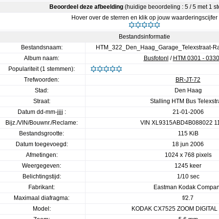
Beoordeel deze afbeelding
(huidige beoordeling : 5 / 5 met 1 
Hover over de sterren en klik op jouw waarderingscijfer
Bestandsinformatie
Bestandsnaam:
HTM_322_Den_Haag_Garage_Telexstraat-Ra
Album naam:
Busfotonl
/
HTM 0301 - 0330
Populariteit (1 stemmen):
Trefwoorden:
BR-JT-72
Stad:
Den Haag
Straat:
Stalling HTM Bus Telexstr
Datum dd-mm-jjjj :
21-01-2006
Bijz./VIN/Bouwnr./Reclame:
VIN XL9315ABD4B088022 1
Bestandsgrootte:
115 KiB
Datum toegevoegd:
18 jun 2006
Afmetingen:
1024 x 768 pixels
Weergegeven:
1245 keer
Belichtingstijd:
1/10 sec
Fabrikant:
Eastman Kodak Compa
Maximaal diafragma:
f/2.7
Model:
KODAK CX7525 ZOOM DIGITA