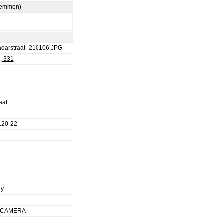
stemmen)
darstraat_210106.JPG
, 331
aat
120-22
ny
L CAMERA