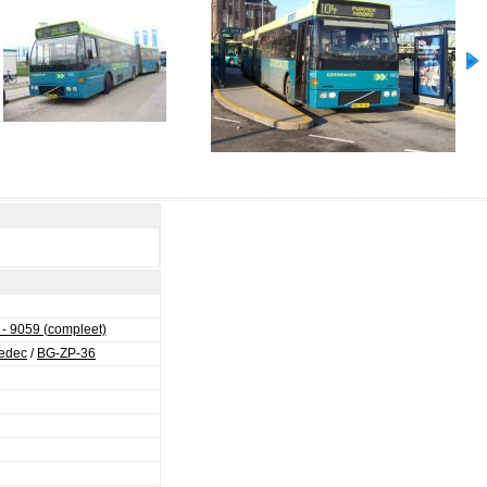
- 9059 (compleet)
edec
/
BG-ZP-36