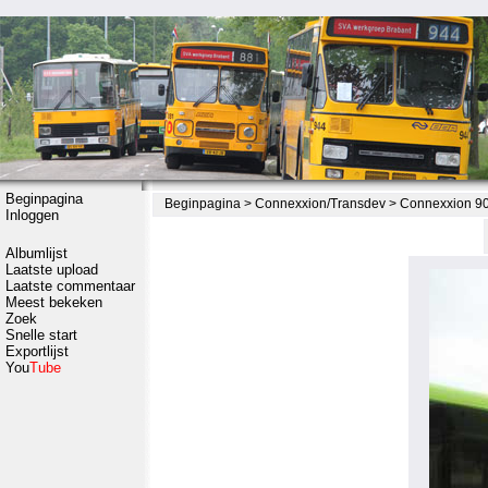
Beginpagina
Beginpagina
>
Connexxion/Transdev
>
Connexxion 90
Inloggen
Albumlijst
Laatste upload
Laatste commentaar
Meest bekeken
Zoek
Snelle start
Exportlijst
You
Tube