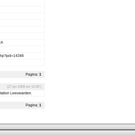
RA
.php?pid=14346
Pagina:
1
[27 jun 2008 om 12:05 ]
Station Leeuwarden.
Pagina:
1