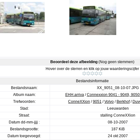
Beoordeel deze afbeelding
(Nog geen stemmen)
Hover over de sterren en klik op jouw waarderingscijfer
Bestandsinformatie
Bestandsnaam:
XX_9051_08-10-07.JPG
Album naam:
EHH.arriva
/
Connexxion 9041 - 9049, 9050 
Trefwoorden:
ConneXXion
/
9051
/
Volvo
/
Berkhof
/
Duv
Stad:
Leeuwarden
Straat:
stalling ConneXXion
Datum dd-mm-jjjj :
08-10-2007
Bestandsgrootte:
187 KiB
Datum toegevoegd:
24 okt 2007