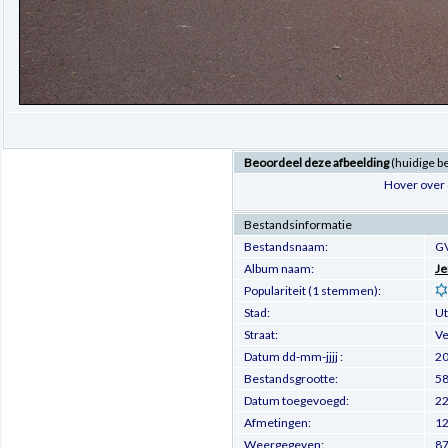
Beoordeel deze afbeelding
(huidige b
Hover over 
Bestandsinformatie
Bestandsnaam:
GV
Album naam:
Je
Populariteit (1 stemmen):
Stad:
Ut
Straat:
Ve
Datum dd-mm-jjjj :
20
Bestandsgrootte:
58
Datum toegevoegd:
22
Afmetingen:
12
Weergegeven:
87