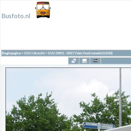
Busfoto.nl
Beginpagina
>
GVU Utrecht
>
GVU 0901 - 0927 (Van Hool newAGG300)