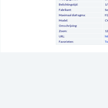
Belichtingstijd:
1/
Fabrikant:
So
Maximaal diafragma:
f/
Model:
C
Omschrijving:
Zoom:
1
URL:
ht
Favorieten:
To