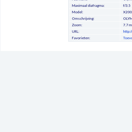
Maximaal diafragma:
f/3.5
Model:
X200
Omschrijving:
OLYM
Zoom:
7.7 
URL:
http:
Favorieten:
Toevo