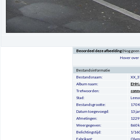
Beoordeel deze afbeelding
(Nog geen
Hover over 
Bestandsinformatie
Bestandsnaam:
XX_3
Album naam:
EHH.a
Trefwoorden:
conn
Stad:
Leeu
Bestandsgrootte:
170 K
Datum toegevoegd:
13 ja
Afmetingen:
1229 
Weergegeven:
860 k
Belichtingstijd:
1/160
Fabrikant:
Olymp