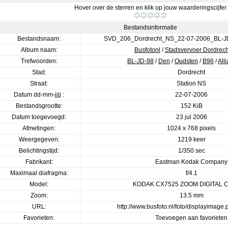
Hover over de sterren en klik op jouw waarderingscijfer
Bestandsinformatie
Bestandsnaam:
SVD_206_Dordrecht_NS_22-07-2006_BL-J
Album naam:
Busfotonl
/
Stadsvervoer Dordrech
Trefwoorden:
BL-JD-98
/
Den
/
Oudsten
/
B96
/
All
Stad:
Dordrecht
Straat:
Station NS
Datum dd-mm-jjjj :
22-07-2006
Bestandsgrootte:
152 KiB
Datum toegevoegd:
23 jul 2006
Afmetingen:
1024 x 768 pixels
Weergegeven:
1219 keer
Belichtingstijd:
1/350 sec
Fabrikant:
Eastman Kodak Company
Maximaal diafragma:
f/4.1
Model:
KODAK CX7525 ZOOM DIGITAL
Zoom:
13.5 mm
URL:
http://www.busfoto.nl/foto/displayimag
Favorieten:
Toevoegen aan favorieten