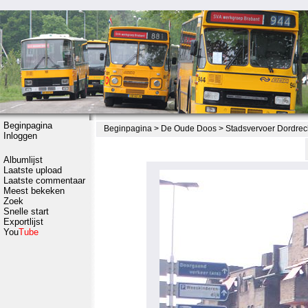
Beginpagina
Beginpagina
>
De Oude Doos
>
Stadsvervoer Dordrec
Inloggen
Albumlijst
Laatste upload
Laatste commentaar
Meest bekeken
Zoek
Snelle start
Exportlijst
You
Tube