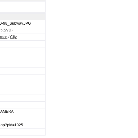
D-98_Subway.JPG
t (SVD)
iance
/
City
 CAMERA
e.php?pid=1925