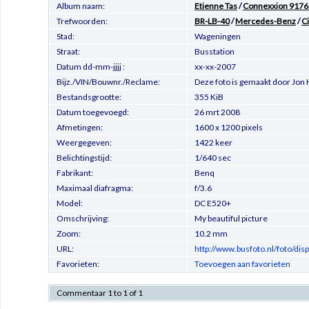
Album naam:
Etienne Tas
/
Connexxion 9176 -
Trefwoorden:
BR-LB-40
/
Mercedes-Benz
/
Ci
Stad:
Wageningen
Straat:
Busstation
Datum dd-mm-jjjj :
xx-xx-2007
Bijz./VIN/Bouwnr./Reclame:
Deze foto is gemaakt door Jon
Bestandsgrootte:
355 KiB
Datum toegevoegd:
26 mrt 2008
Afmetingen:
1600 x 1200 pixels
Weergegeven:
1422 keer
Belichtingstijd:
1/640 sec
Fabrikant:
Benq
Maximaal diafragma:
f/3.6
Model:
DC E520+
Omschrijving:
My beautiful picture
Zoom:
10.2 mm
URL:
http://www.busfoto.nl/foto/di
Favorieten:
Toevoegen aan favorieten
Commentaar 1 to 1 of 1