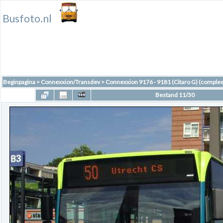
Busfoto.nl
Beginpagina
>
Connexxion/Transdev
>
Connexxion 9176 - 9181 (Citaro G) (complee
Bestand 11/30