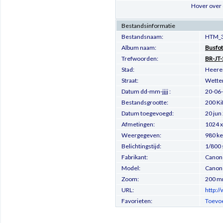
Hover over 
Bestandsinformatie
Bestandsnaam:
HTM_3
Album naam:
Busfot
Trefwoorden:
BR-JT-
Stad:
Heere
Straat:
Wetter
Datum dd-mm-jjjj :
20-06
Bestandsgrootte:
200 Ki
Datum toegevoegd:
20 jun
Afmetingen:
1024 x
Weergegeven:
980 ke
Belichtingstijd:
1/800 
Fabrikant:
Canon
Model:
Canon
Zoom:
200 
URL:
http:/
Favorieten:
Toevoe