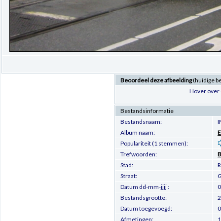
Beoordeel deze afbeelding
(huidige b
Hover over 
Bestandsinformatie
Bestandsnaam:
I
Album naam:
E
Populariteit (1 stemmen):
Trefwoorden:
B
Stad:
R
Straat:
G
Datum dd-mm-jjjj :
0
Bestandsgrootte:
2
Datum toegevoegd:
0
Afmetingen:
1