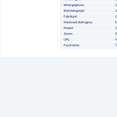
Weergegeven:
1
Belichtingstijd:
1
Fabrikant:
C
Maximaal diafragma:
f
Model:
C
Zoom:
5
URL:
h
Favorieten:
T