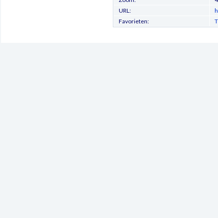
URL:
h
Favorieten:
T