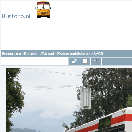
Busfoto.nl
Beginpagina
>
Buitenland/Abroad
>
Zwitserland/Schweiz
>
AAGR