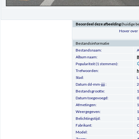
Beoordeel deze afbeelding
(huidige b
Hover over 
Bestandsinformatie
Bestandsnaam:
A
Album naam:
B
Populariteit (1 stemmen):
Trefwoorden:
M
Stad:
L
Datum dd-mm-jjjj :
2
Bestandsgrootte:
1
Datum toegevoegd:
0
Afmetingen:
1
Weergegeven:
1
Belichtingstijd:
1
Fabrikant:
C
Model:
C
Zoom: