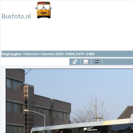
Busfoto.nl
Beginpagina
>
Hermes
>
Hermes 3330 - 3404, 3479 - 3483