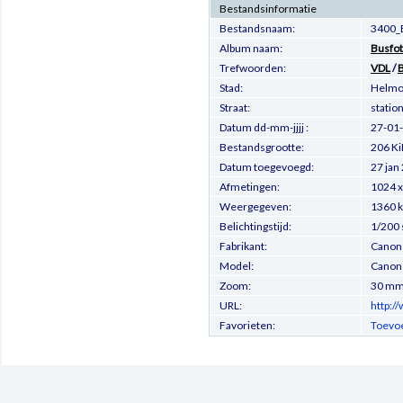
Bestandsinformatie
Bestandsnaam:
3400_
Album naam:
Busfot
Trefwoorden:
VDL
/
Stad:
Helm
Straat:
statio
Datum dd-mm-jjjj :
27-01
Bestandsgrootte:
206 Ki
Datum toegevoegd:
27 jan
Afmetingen:
1024 x
Weergegeven:
1360 
Belichtingstijd:
1/200 
Fabrikant:
Canon
Model:
Canon
Zoom:
30 m
URL:
http:/
Favorieten:
Toevoe