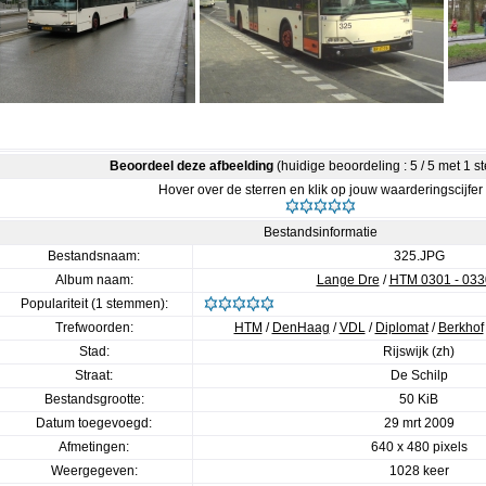
Beoordeel deze afbeelding
(huidige beoordeling : 5 / 5 met 1 
Hover over de sterren en klik op jouw waarderingscijfer
Bestandsinformatie
Bestandsnaam:
325.JPG
Album naam:
Lange Dre
/
HTM 0301 - 033
Populariteit (1 stemmen):
Trefwoorden:
HTM
/
DenHaag
/
VDL
/
Diplomat
/
Berkhof
Stad:
Rijswijk (zh)
Straat:
De Schilp
Bestandsgrootte:
50 KiB
Datum toegevoegd:
29 mrt 2009
Afmetingen:
640 x 480 pixels
Weergegeven:
1028 keer