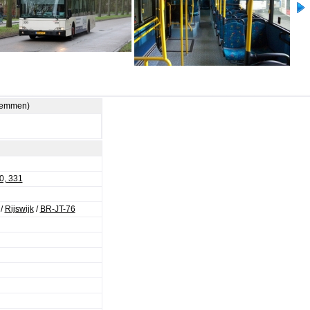
stemmen)
0, 331
/
Rijswijk
/
BR-JT-76