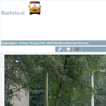
Busfoto.nl
Beginpagina
>
Breng
>
Breng 17XX, 18XX (Ambassador) (ex Hermes)