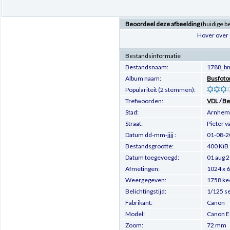
Beoordeel deze afbeelding
(huidige b
Hover over 
Bestandsinformatie
Bestandsnaam:
1788_bn
Album naam:
Busfoto
Populariteit (2 stemmen):
Trefwoorden:
VDL
/
Be
Stad:
Arnhem
Straat:
Pieter v
Datum dd-mm-jjjj :
01-08-2
Bestandsgrootte:
400 KiB
Datum toegevoegd:
01 aug 
Afmetingen:
1024 x 6
Weergegeven:
1758 ke
Belichtingstijd:
1/125 s
Fabrikant:
Canon
Model:
Canon 
Zoom:
72 mm