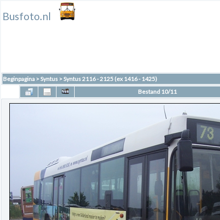
Busfoto.nl
Beginpagina
>
Syntus
>
Syntus 2116 - 2125 (ex 1416 - 1425)
Bestand 10/11