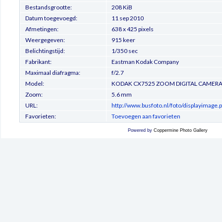
Bestandsgrootte:
208 KiB
Datum toegevoegd:
11 sep 2010
Afmetingen:
638 x 425 pixels
Weergegeven:
915 keer
Belichtingstijd:
1/350 sec
Fabrikant:
Eastman Kodak Company
Maximaal diafragma:
f/2.7
Model:
KODAK CX7525 ZOOM DIGITAL CAMER
Zoom:
5.6 mm
URL:
http://www.busfoto.nl/foto/displayimage
Favorieten:
Toevoegen aan favorieten
Powered by
Coppermine Photo Gallery