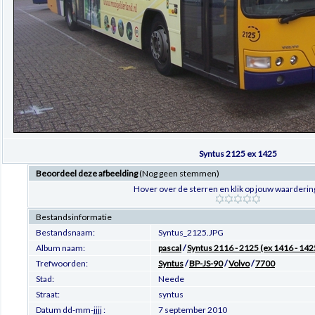
Syntus 2125 ex 1425
Beoordeel deze afbeelding
(Nog geen stemmen)
Hover over de sterren en klik op jouw waarderin
Bestandsinformatie
Bestandsnaam:
Syntus_2125.JPG
Album naam:
pascal
/
Syntus 2116 - 2125 (ex 1416 - 142
Trefwoorden:
Syntus
/
BP-JS-90
/
Volvo
/
7700
Stad:
Neede
Straat:
syntus
Datum dd-mm-jjjj :
7 september 2010