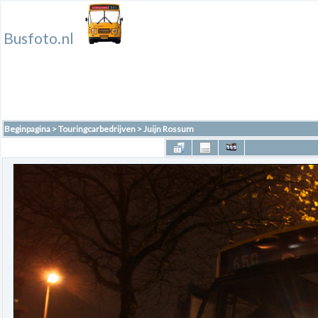
Busfoto.nl
Beginpagina
>
Touringcarbedrijven
>
Juijn Rossum