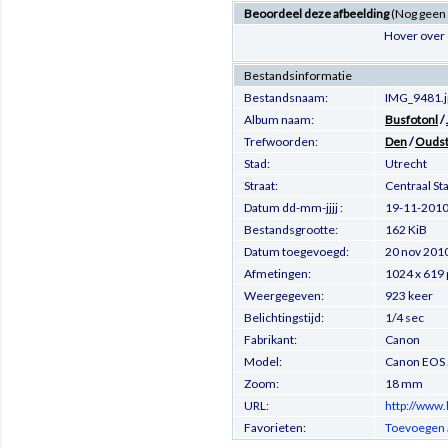
Beoordeel deze afbeelding
(Nog geen
Hover over 
Bestandsinformatie
Bestandsnaam:
IMG_9481.j
Album naam:
Busfotonl
/
Trefwoorden:
Den
/
Ouds
Stad:
Utrecht
Straat:
Centraal St
Datum dd-mm-jjjj :
19-11-201
Bestandsgrootte:
162 KiB
Datum toegevoegd:
20 nov 201
Afmetingen:
1024 x 619 
Weergegeven:
923 keer
Belichtingstijd:
1/4 sec
Fabrikant:
Canon
Model:
Canon EOS
Zoom:
18 mm
URL:
http://www.
Favorieten:
Toevoegen 