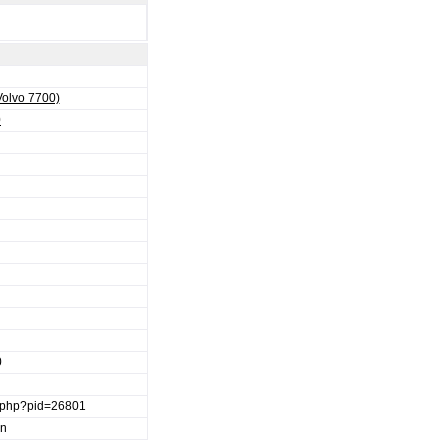
Volvo 7700)
0
0
ge.php?pid=26801
en