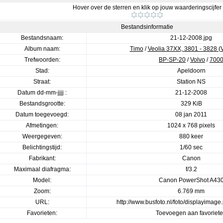
Hover over de sterren en klik op jouw waarderingscijfer
Bestandsinformatie
Bestandsnaam:
21-12-2008.jpg
Album naam:
Timo
/
Veolia 37XX, 3801 - 3828 (
Trefwoorden:
BP-SP-20
/
Volvo
/
700
Stad:
Apeldoorn
Straat:
Station NS
Datum dd-mm-jjjj :
21-12-2008
Bestandsgrootte:
329 KiB
Datum toegevoegd:
08 jan 2011
Afmetingen:
1024 x 768 pixels
Weergegeven:
880 keer
Belichtingstijd:
1/60 sec
Fabrikant:
Canon
Maximaal diafragma:
f/3.2
Model:
Canon PowerShot A43
Zoom:
6.769 mm
URL:
http://www.busfoto.nl/foto/displayima
Favorieten:
Toevoegen aan favoriet