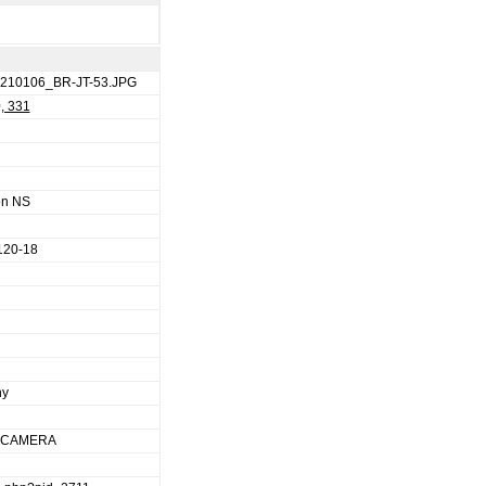
_210106_BR-JT-53.JPG
, 331
on NS
120-18
ny
L CAMERA