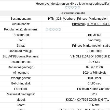
Hover over de sterren en klik op jouw waarderingscijfer
Bestandsinformatie
Bestandsnaam:
HTM_318_Voorburg_Prinses_Marianneplein
Album naam:
Busfotonl
/
HTM 0301 - 0330
Populariteit (1 stemmen):
Trefwoorden:
BR-JT-53
Stad:
Voorburg
Straat:
Prinses Marianneplein stati
Datum dd-mm-jjjj :
21-01-2006
Bijz./VIN/Bouwnr./Reclame:
VIN XL9315ABD4B088018 1
Bestandsgrootte:
126 KiB
Datum toegevoegd:
07 sep 2006
Afmetingen:
1024 x 768 pixels
Weergegeven:
1009 keer
Belichtingstijd:
1/180 sec
Fabrikant:
Eastman Kodak Compa
Maximaal diafragma:
f/2.7
Model:
KODAK CX7525 ZOOM DIGITA
Zoom:
5.6 mm