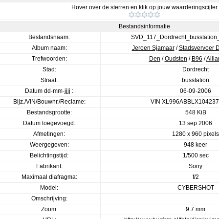
Hover over de sterren en klik op jouw waarderingscijfer
Bestandsinformatie
Bestandsnaam:
SVD_117_Dordrecht_busstatio
Album naam:
Jeroen Sjamaar
/
Stadsvervoer D
Trefwoorden:
Den
/
Oudsten
/
B96
/
Alli
Stad:
Dordrecht
Straat:
busstation
Datum dd-mm-jjjj :
06-09-2006
Bijz./VIN/Bouwnr./Reclame:
VIN XL996ABBLX104237
Bestandsgrootte:
548 KiB
Datum toegevoegd:
13 sep 2006
Afmetingen:
1280 x 960 pixels
Weergegeven:
948 keer
Belichtingstijd:
1/500 sec
Fabrikant:
Sony
Maximaal diafragma:
f/2
Model:
CYBERSHOT
Omschrijving:
Zoom:
9.7 mm