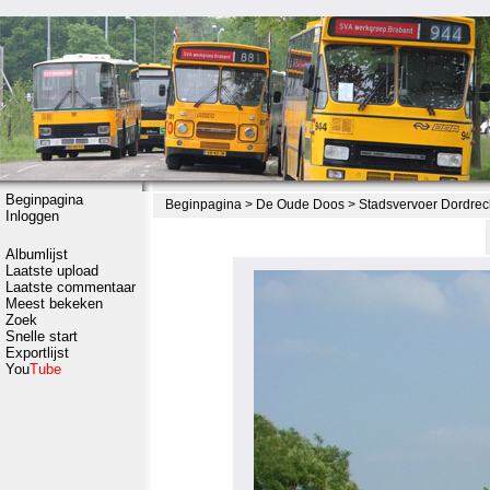
Beginpagina
Beginpagina
>
De Oude Doos
>
Stadsvervoer Dordrec
Inloggen
Albumlijst
Laatste upload
Laatste commentaar
Meest bekeken
Zoek
Snelle start
Exportlijst
You
Tube