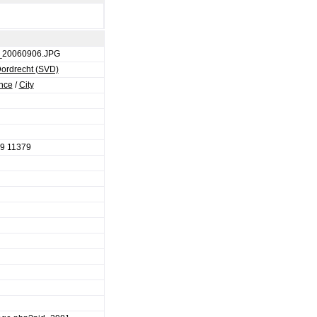
n_20060906.JPG
ordrecht (SVD)
ance
/
City
9 11379