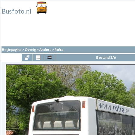
Busfoto.nl
Beginpagina
>
Overig
>
Anders
>
Rofra
Bestand 3/6