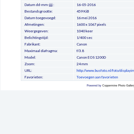
Datum dd-mm-jjjj :
16-05-2016
Bestandsgrootte:
459 KiB
Datum toegevoegd:
16 mei 2016
Afmetingen:
1600 x 1067 pixels
Weergegeven:
1040 keer
Belichtingstijd:
1/400 sec
Fabrikant:
Canon
Maximaal diafragma:
f/3.8
Model:
Canon EOS 1200D
Zoom:
24 mm
URL:
http://www.busfoto.nl/foto/display
Favorieten:
Toevoegen aan favorieten
Powered by
Coppermine Photo Galler