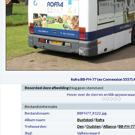
Rofra BB-FH-77 (ex Connexxion 5557) A
Beoordeel deze afbeelding
(Nog geen stemmen)
Hover over de sterren en klik op jouw waar
Bestandsinformatie
Bestandsnaam:
BBFH77_R122.jpg
Album naam:
Busfotonl
/
Rofra
Trefwoorden:
Den
/
Oudsten
/
Alliance
/
BB-FH-77
Stad:
Valkenswaard