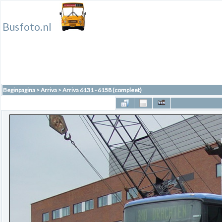
Busfoto.nl
Beginpagina
>
Arriva
>
Arriva 6131 - 6158 (compleet)