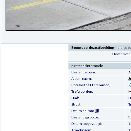
Beoordeel deze afbeelding
(huidige b
Hover over 
Bestandsinformatie
Bestandsnaam:
A
Album naam:
J
Populariteit (1 stemmen):
Trefwoorden:
M
Stad:
H
Straat:
T
Datum dd-mm-jjjj :
0
Bestandsgrootte:
3
Datum toegevoegd:
1
Afmetingen:
1