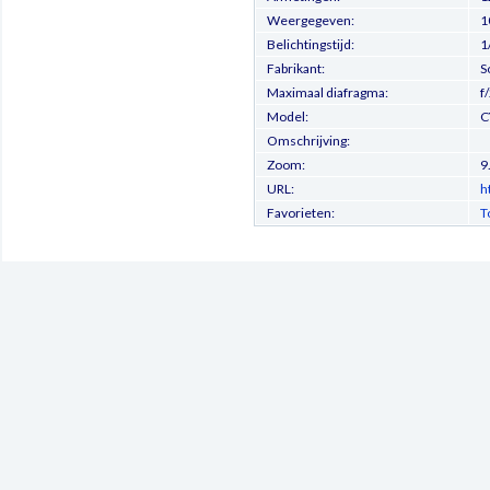
Weergegeven:
1
Belichtingstijd:
1
Fabrikant:
S
Maximaal diafragma:
f
Model:
C
Omschrijving:
Zoom:
9
URL:
h
Favorieten:
T