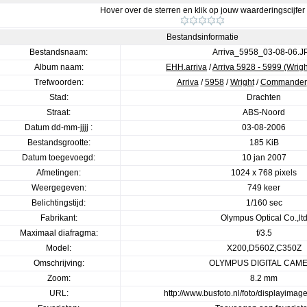
Hover over de sterren en klik op jouw waarderingscijfer
Bestandsinformatie
Bestandsnaam:
Arriva_5958_03-08-06.J
Album naam:
EHH.arriva
/
Arriva 5928 - 5999 (Wri
Trefwoorden:
Arriva
/
5958
/
Wright
/
Commander
Stad:
Drachten
Straat:
ABS-Noord
Datum dd-mm-jjjj :
03-08-2006
Bestandsgrootte:
185 KiB
Datum toegevoegd:
10 jan 2007
Afmetingen:
1024 x 768 pixels
Weergegeven:
749 keer
Belichtingstijd:
1/160 sec
Fabrikant:
Olympus Optical Co.,lt
Maximaal diafragma:
f/3.5
Model:
X200,D560Z,C350Z
Omschrijving:
OLYMPUS DIGITAL CAM
Zoom:
8.2 mm
URL:
http://www.busfoto.nl/foto/displayima