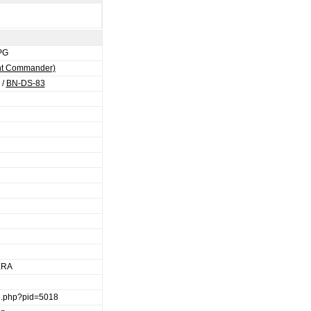
PG
ght Commander)
/
BN-DS-83
d
ERA
ge.php?pid=5018