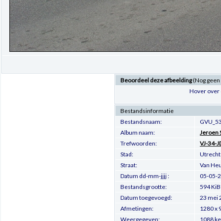
Beoordeel deze afbeelding
(Nog geen
Hover over 
Bestandsinformatie
Bestandsnaam:
GVU_53
Album naam:
Jeroen 
Trefwoorden:
VJ-34-J
Stad:
Utrecht
Straat:
Van Heu
Datum dd-mm-jjjj :
05-05-
Bestandsgrootte:
594 KiB
Datum toegevoegd:
23 mei 
Afmetingen:
1280 x 
Weergegeven:
1088 ke