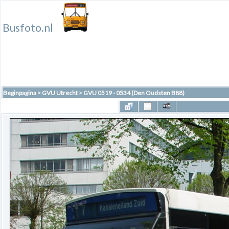
Busfoto.nl
Beginpagina
>
GVU Utrecht
>
GVU 0519 - 0534 (Den Oudsten B88)