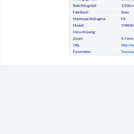
Belichtingstijd:
1/500 s
Fabrikant:
Sony
Maximaal diafragma:
f/2
Model:
CYBER
Omschrijving:
Zoom:
9.7 mm
URL:
http://
Favorieten:
Toevoeg