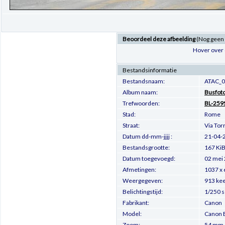
Beoordeel deze afbeelding
(Nog geen
Hover over 
Bestandsinformatie
Bestandsnaam:
ATAC_0
Album naam:
Busfot
Trefwoorden:
BL-259
Stad:
Rome
Straat:
Via Tor
Datum dd-mm-jjjj :
21-04-
Bestandsgrootte:
167 Ki
Datum toegevoegd:
02 mei
Afmetingen:
1037 x 
Weergegeven:
913 ke
Belichtingstijd:
1/250 
Fabrikant:
Canon
Model:
Canon 
Zoom:
54 mm