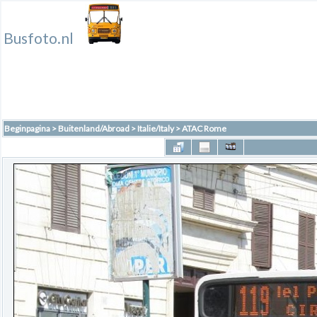
Busfoto.nl
Beginpagina
>
Buitenland/Abroad
>
Italie/Italy
>
ATAC Rome