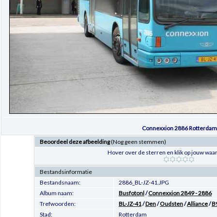
Connexxion 2886 Rotterdam
Beoordeel deze afbeelding
(Nog geen stemmen)
Hover over de sterren en klik op jouw waar
Bestandsinformatie
Bestandsnaam:
2886_BL-JZ-41.JPG
Album naam:
Busfotonl
/
Connexxion 2849 - 2886
Trefwoorden:
BL-JZ-41
/
Den
/
Oudsten
/
Alliance
/
B
Stad:
Rotterdam