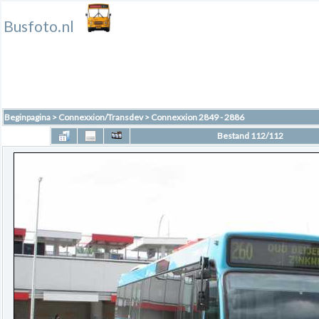
Busfoto.nl
Beginpagina
>
Connexxion/Transdev
>
Connexxion 2849 - 2886
Bestand 112/112