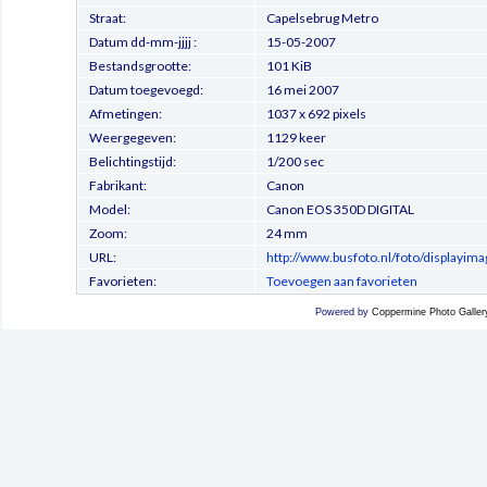
Straat:
Capelsebrug Metro
Datum dd-mm-jjjj :
15-05-2007
Bestandsgrootte:
101 KiB
Datum toegevoegd:
16 mei 2007
Afmetingen:
1037 x 692 pixels
Weergegeven:
1129 keer
Belichtingstijd:
1/200 sec
Fabrikant:
Canon
Model:
Canon EOS 350D DIGITAL
Zoom:
24 mm
URL:
http://www.busfoto.nl/foto/displayim
Favorieten:
Toevoegen aan favorieten
Powered by
Coppermine Photo Galler