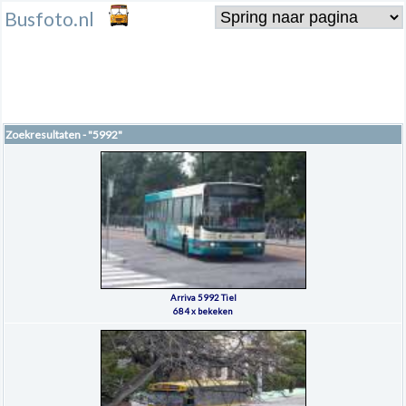
Busfoto.nl
Zoekresultaten - "5992"
Arriva 5992 Tiel
684 x bekeken