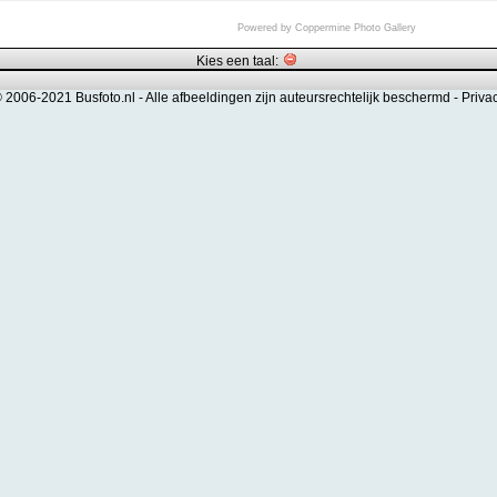
Powered by
Coppermine Photo Gallery
Kies een taal:
© 2006-2021 Busfoto.nl -
Alle afbeeldingen zijn auteursrechtelijk beschermd
-
Priva